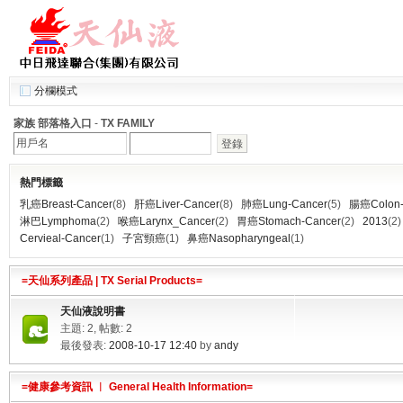
分欄模式
家族 部落格入口
-
TX FAMILY
登錄
熱門標籤
乳癌Breast-Cancer
(8)
肝癌Liver-Cancer
(8)
肺癌Lung-Cancer
(5)
腸癌Colon-
淋巴Lymphoma
(2)
喉癌Larynx_Cancer
(2)
胃癌Stomach-Cancer
(2)
2013
(2)
Cervieal-Cancer
(1)
子宮頸癌
(1)
鼻癌Nasopharyngeal
(1)
=天仙系列產品 | TX Serial Products=
天仙液說明書
主題: 2, 帖數: 2
最後發表:
2008-10-17 12:40
by
andy
=健康參考資訊 ︱ General Health Information=