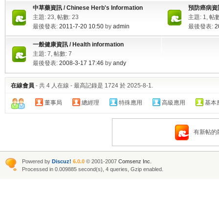
中草藥資訊 / Chinese Herb's Information
預防癌病資訊 / 
主題: 23, 帖數: 23
主題: 1, 帖數
最後發表:
2011-7-20 10:50
by
admin
最後發表:
2
一般健康資訊 / Health information
主題: 7, 帖數: 7
最後發表:
2008-3-17 17:46
by
andy
在線會員
- 共
4
人在線 - 最高記錄是
1724
於
2025-8-1
.
董事局
總經理
特殊應用
高級應用
基
有新帖的
Powered by
Discuz!
6.0.0
© 2001-2007
Comsenz Inc.
Processed in 0.009885 second(s), 4 queries, Gzip enabled.